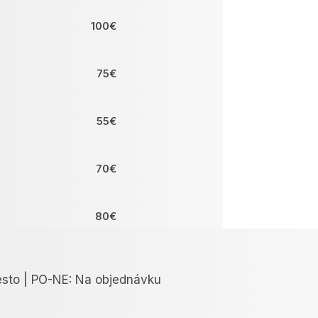
100€
75€
55€
70€
80€
70€
esto | PO-NE: Na objednávku
60€