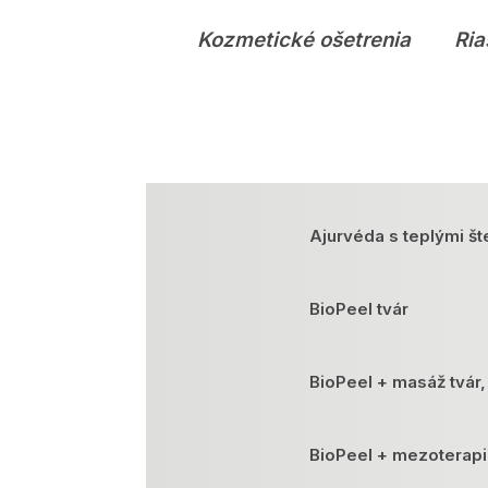
Kozmetické ošetrenia
Ria
Ajurvéda s teplými št
BioPeel tvár
BioPeel + masáž tvár,
BioPeel + mezoterap