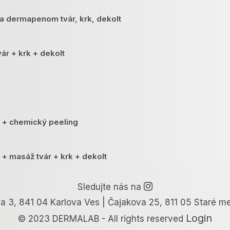
a dermapenom tvár, krk, dekolt
ár + krk + dekolt
i
i + chemický peeling
i + masáž tvár + krk + dekolt
Sledujte nás na
ti + Jacquetova masáž tváre
a 3, 841 04 Karlova Ves | Čajakova 25, 811 05 Staré m
Login
© 2023 DERMALAB - All rights reserved
i/-age/-akné/-pigment/