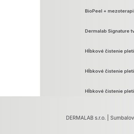
BioPeel + mezoterapi
Dermalab Signature tv
Hĺbkové čistenie plet
Hĺbkové čistenie plet
Hĺbkové čistenie plet
Hĺbkové čistenie ple
DERMALAB s.r.o. | Sumbalov
Chemický peeling ant